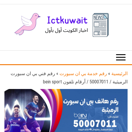
Ski
t
th
conten
اخبار
اخبار
الكويت
تكنولوجيا
المعلومات
والاتصالات
الرئيسية
»
رقم خدمة بي ان سبورت
»
رقم فني بي ان سبورت
الرميثية / 50007011 / أرقام تلفون bein sport