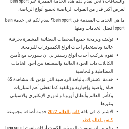
والسباقات؟ نحن نقدم لكم هذه الخدمة المميزة عبر bein sport
لعرض أكبر قدر من القنوات الرياضية لجميع أنواع الرياضة.
ما هي الخدمات المقدمة في bein sport؟ نقدم لكم في خدمة bein
sport أفضل الخدمات ومنها:
توليف وبرمجة جميع المحطات الفضائية المشفرة بحرفية
عالية وباستخدام أحدث أنواع الكمبيوترات للبرمجة.
نقوم بتركيب أحدث أنواع رسيفر بي ان سبورت مع تأمين
الكابلات ذات الجودة العالية والمصنعة من أجود الخامات
المطاطية والنحاسية.
خدمة الاشتراك بالباقة الرياضية التي تؤمن لك مشاهدة 65
قناة رياضية وإخبارية ووثائقية كما تغطي أهم المباريات
وكأس العالم وأبطال أوروبا والدوري الإنكليزي والاسباني
وغيرها.
الاشتراك في باقة
كاس العالم 2022
خدمة أضافة مجموعة
كاس العالم قطر
.
رقم بي ان سبورت الرميثية الكويت أرقام تلفون bein sport