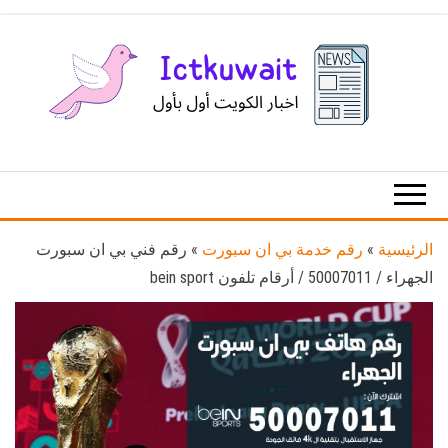
Ski
t
th
conten
اخبار
اخبار
الكويت
تكنولوجيا
المعلومات
والاتصالات
الرئيسية
»
رقم خدمة بي ان سبورت
»
رقم فني بي ان سبورت
الجهراء / 50007011 / أرقام تلفون bein sport