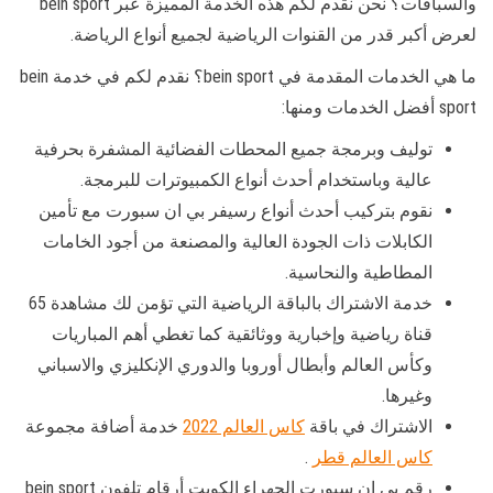
والسباقات؟ نحن نقدم لكم هذه الخدمة المميزة عبر bein sport
لعرض أكبر قدر من القنوات الرياضية لجميع أنواع الرياضة.
ما هي الخدمات المقدمة في bein sport؟ نقدم لكم في خدمة bein
sport أفضل الخدمات ومنها:
توليف وبرمجة جميع المحطات الفضائية المشفرة بحرفية
عالية وباستخدام أحدث أنواع الكمبيوترات للبرمجة.
نقوم بتركيب أحدث أنواع رسيفر بي ان سبورت مع تأمين
الكابلات ذات الجودة العالية والمصنعة من أجود الخامات
المطاطية والنحاسية.
خدمة الاشتراك بالباقة الرياضية التي تؤمن لك مشاهدة 65
قناة رياضية وإخبارية ووثائقية كما تغطي أهم المباريات
وكأس العالم وأبطال أوروبا والدوري الإنكليزي والاسباني
وغيرها.
الاشتراك في باقة
كاس العالم 2022
خدمة أضافة مجموعة
كاس العالم قطر
.
رقم بي ان سبورت الجهراء الكويت أرقام تلفون bein sport