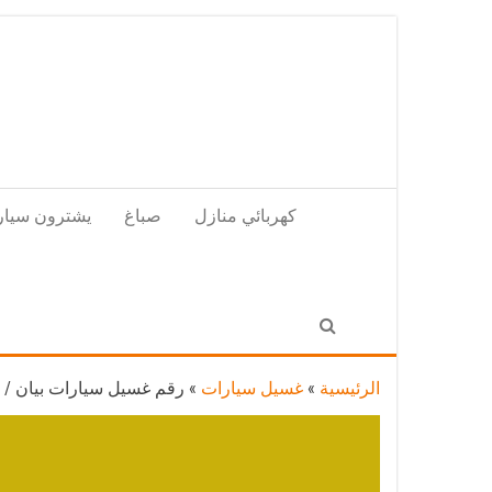
Skip
to
the
content
كهربائي منازل
صباغ
يشترون سيار
الرئيسية
»
غسيل سيارات
»
رقم غسيل سيارات بيان / 67661662 / غسيل وتنظيف سيارات متنقل أمام المنزل