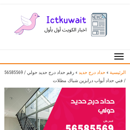
Ski
t
th
conten
اخبار
اخبار
الكويت
تكنولوجيا
المعلومات
والاتصالات
الرئيسية
»
حداد درج حديد
»
رقم حداد درج حديد حولي / 56585569
/ فني حداد أبواب درابزين شباك مظلات