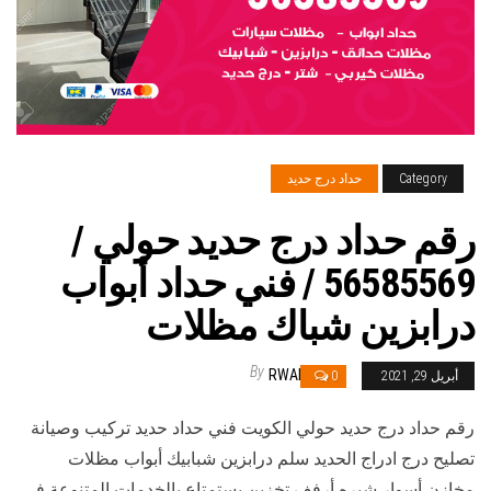
Category
حداد درج حديد
رقم حداد درج حديد حولي /
56585569 / فني حداد أبواب
درابزين شباك مظلات
By
RWAN
أبريل 29, 2021
0
رقم حداد درج حديد حولي الكويت فني حداد حديد تركيب وصيانة
تصليح درج ادراج الحديد سلم درابزين شبابيك أبواب مظلات
مخازن أسوار شبره أرفف تخزين يستمتاع بالخدمات المتنوعة في