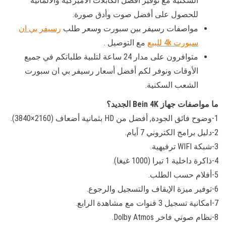
السكنية مع توفير أفضل الكابلات الاميركية والالمانية
للحصول على أفضل صوت وأدق صورة.
مواصفات رسيفر بين سبورت وسعر طلب
رسيفر بي ان
سبورت 4k للبيع
مع التوصيل .
متوافرون على مدار 24 ساعة لتلبية طلباتكم في جميع
الأوقات ونوفر لكم أفضل أسعار رسيفر بي ان سبورت
الشعب السكنية.
ما مواصفات جهاز Bein 4K الجديد؟
1-وضوح فائق الجودة, أفضل من HD بثمانية أضعاف (2160×3840).
2-دليل برامج الكتروني 7 أيام.
3-شبكة WIFI ترفيهية.
4-ذاكرة داخلية 1 تيرا (1000 غيغا).
5-أفلام حسب الطلب.
6-توفير ميزة الإيقاف والتسجيل والرجوع.
7-امكانية تسجيل 3 قنوات مع مشاهدة الرابع.
8-نظام صوتي فاخر Dolby Atmos.