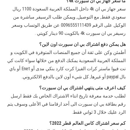
ما سعر جهاز بي ان سبورت 4k؟
سعر جهاز بي ان 4k داخل المملكة العربية السعودة 1100 ريال
سعودي فقط, مع التوصيل, ويمكن طلب الرسيفر مباشرة من
الوكيل على الرقم 0096555111439 عن طريق الوتساب وسعر
رسيفر بي ان سبورت 4k بالكويت 90 دينار كويتي .
هل يمكن دفع اشتراك بي ان سبورت اون لاين؟
أطمئن وكن على ثقة أن جميع المنصات المتوفرة في الكويت و
المملكة العربية السعودية يمكنك الدفع من خلالها سواء كانت كي
نت فيوا ماستر كرات الفيزا كرت كارد بنكي مدى أو Enet أو باي
بال paypal أو غيرها, كل شيء أون لاين بالدفع الالكتروني.
كيف اعرف متى ينتهي اشتراك بي ان سبورت؟
لطلب خدمة معرفة تاريخ انتاء الاشتراك الخاص بك فقط ارسل
رقم بطاقة بي ان سبورت الى أحد ارقامنا في الأعلى وسوف يتم
الرد عليك خلال 3 ثواني فقط.
كم سعر اشتراك كاس العالم قطر 2022؟