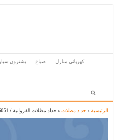
Skip
to
the
content
كهربائي منازل
صباغ
يشترون سيار
الرئيسية
»
حداد مظلات
»
حداد مظلات الفروانية / 66405051 / حداد أبواب مظلات سيارات شبرات مخازن