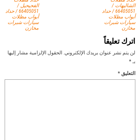
الشاليهات /
الفحيحيل /
66405051 / حداد
66405051 / حداد
أبواب مظلات
أبواب مظلات
سيارات شبرات
سيارات شبرات
مخازن
مخازن
اترك تعليقاً
لن يتم نشر عنوان بريدك الإلكتروني.
الحقول الإلزامية مشار إليها
بـ
*
التعليق
*