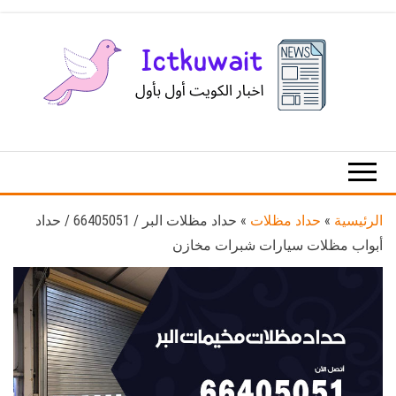
Ski
t
th
conten
اخبار
اخبار
الكويت
تكنولوجيا
المعلومات
والاتصالات
الرئيسية
»
حداد مظلات
»
حداد مظلات البر / 66405051 / حداد
أبواب مظلات سيارات شبرات مخازن