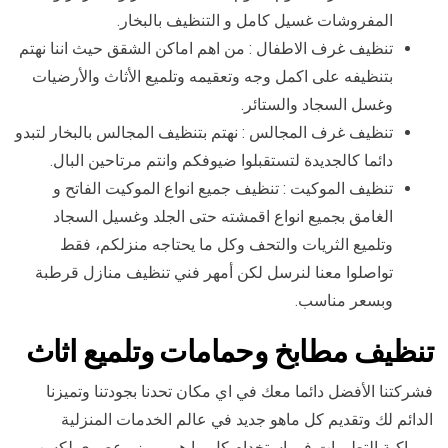
المفروشات غسيل كامل و التنظيف بالبخار.
تنظيف غرف الاطفال : من اهم اماكن الشقق حيث اننا نهتم
بتنظيفه على اكمل وجه وتعقيمه وتلميع الأثاث والأرضيات
وغسل السجاد والستائر.
تنظيف غرف المجالس : نهتم بتنظيف المجالس بالبخار لتبدو
دائما كالجديدة لتستقبلوا ضيوفكم وانتم مرتاحين البال.
تنظيف الموكيت : تنظيف جميع انواع الموكيت الفاتح و
الغامق بجميع انواع اقمشته حتى الجلد وغسيل السجاد
وتلميع الثريات والتحف وكل ما يحتاجه منزلكم، فقط
تواصلوا معنا لنرسل لكن أمهر فني تنظيف منازل قرطبة
وبسعر مناسب.
تنظيف مطابخ وحمامات وتلميع اثاث
فشركتنا الأفضل دائما معك في اي مكان تحدنا بجودتنا وتميزنا
الدائم لك وتقديم كل ماهو جديد في عالم الخدمات المنزلية
ومواكبة التطورات في استخدام كل ما هو مميز وعصري لكسب