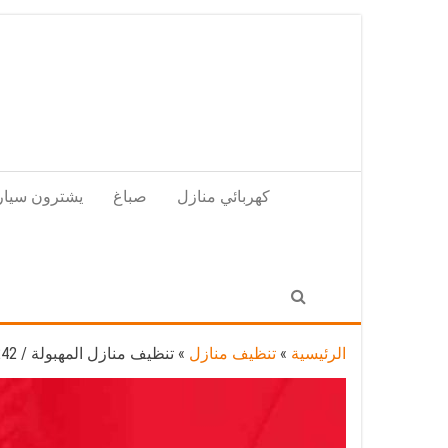
Skip
to
the
content
كهربائي منازل
صباغ
يشترون سيار
الرئيسية
»
تنظيف منازل
»
تنظيف منازل المهبولة / 55549242 / أفضل شركة تنظيف منازل في المهبولة