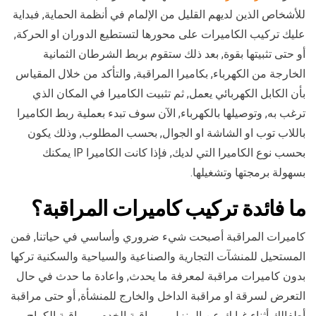
للأشخاص الذين لديهم القليل من الإلمام في أنظمة الحماية, فبداية
عليك تركيب الكاميرات على محورها لتستطيع الدوران او الحركة,
أو حتى تثبيتها بقوة, بعد ذلك ستقوم بربط الشرطان الثمانية
الخارجة من الكهرباء, بكاميرا المراقبة, والتأكد من خلال المقياس
بأن الكابل الكهربائي يعمل, ثم تثبيت الكاميرا في المكان الذي
ترغب به, وتوصيلها بالكهرباء, الآن سوف تبدء بعملية ربط الكاميرا
باللاب توب او الشاشة او الجوال, بحسب المطلوب, وذلك يكون
بحسب نوع الكاميرا التي لديك, فإذا كانت الكاميرا IP يمكنك
بسهولة برمجتها وتشغيلها.
ما فائدة تركيب كاميرات المراقبة؟
كاميرات المراقبة أصبحت شيء ضروري وأساسي في حياتنا, فمن
المستحيل للمنشآت التجارية والصناعية والسياحية والسكنية تركها
بدون كاميرات مراقبة لمعرفة ما يحدث, واعادة ما حدث في حال
التعرض لسرقة او مراقبة الداخل والخارج للمنشأة, أو حتى مراقبة
أطفالك أثناء غيابك عن المنزل, ومراقبة الخدم, ومراقبة الكراج,