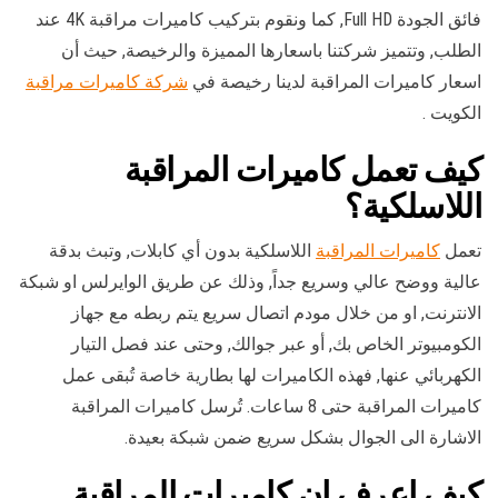
فائق الجودة Full HD, كما ونقوم بتركيب كاميرات مراقبة 4K عند
الطلب, وتتميز شركتنا باسعارها المميزة والرخيصة, حيث أن
اسعار كاميرات المراقبة لدينا رخيصة في
شركة كاميرات مراقبة
الكويت .
كيف تعمل كاميرات المراقبة
اللاسلكية؟
تعمل
كاميرات المراقبة
اللاسلكية بدون أي كابلات, وتبث بدقة
عالية ووضح عالي وسريع جداً, وذلك عن طريق الوايرلس او شبكة
الانترنت, او من خلال مودم اتصال سريع يتم ربطه مع جهاز
الكومبيوتر الخاص بك, أو عبر جوالك, وحتى عند فصل التيار
الكهربائي عنها, فهذه الكاميرات لها بطارية خاصة تُبقى عمل
كاميرات المراقبة حتى 8 ساعات. تُرسل كاميرات المراقبة
الاشارة الى الجوال بشكل سريع ضمن شبكة بعيدة.
كيف اعرف ان كاميرات المراقبة