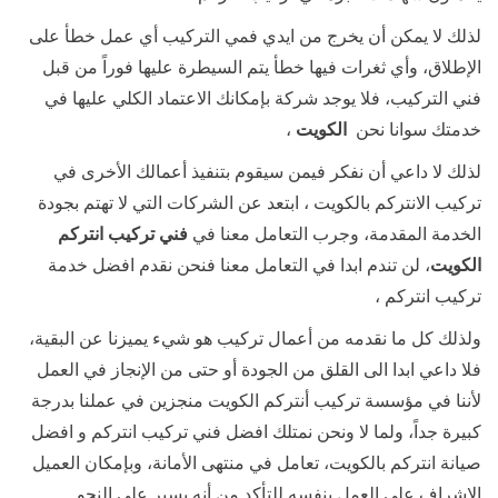
لذلك لا يمكن أن يخرج من ايدي فمي التركيب أي عمل خطأ على
الإطلاق، وأي ثغرات فيها خطأ يتم السيطرة عليها فوراً من قبل
فني التركيب، فلا يوجد شركة بإمكانك الاعتماد الكلي عليها في
خدمتك سوانا نحن
الكويت
،
لذلك لا داعي أن نفكر فيمن سيقوم بتنفيذ أعمالك الأخرى في
تركيب الانتركم بالكويت ، ابتعد عن الشركات التي لا تهتم بجودة
الخدمة المقدمة، وجرب التعامل معنا في
فني تركيب انتركم
الكويت
، لن تندم ابدا في التعامل معنا فنحن نقدم افضل خدمة
تركيب انتركم ،
ولذلك كل ما نقدمه من أعمال تركيب هو شيء يميزنا عن البقية،
فلا داعي ابدا الى القلق من الجودة أو حتى من الإنجاز في العمل
لأننا في مؤسسة تركيب أنتركم الكويت منجزين في عملنا بدرجة
كبيرة جداً، ولما لا ونحن نمتلك افضل فني تركيب انتركم و افضل
صيانة انتركم بالكويت، تعامل في منتهى الأمانة، وبإمكان العميل
الإشراف على العمل بنفسه للتأكد من أنه يسير على النحو