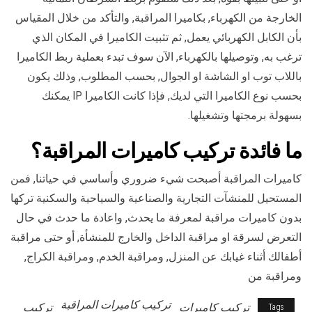
الخارجة من الكهرباء, بكاميرا المراقبة, والتأكد من خلال المقياس
بأن الكابل الكهربائي يعمل, ثم تثبيت الكاميرا في المكان الذي
ترغب به, وتوصيلها بالكهرباء, الآن سوف تبدء بعملية ربط الكاميرا
باللاب توب او الشاشة او الجوال, بحسب المطلوب, وذلك يكون
بحسب نوع الكاميرا التي لديك, فإذا كانت الكاميرا IP يمكنك
بسهولة برمجتها وتشغيلها.
ما فائدة تركيب كاميرات المراقبة؟
كاميرات المراقبة أصبحت شيء ضروري وأساسي في حياتنا, فمن
المستحيل للمنشآت التجارية والصناعية والسياحية والسكنية تركها
بدون كاميرات مراقبة لمعرفة ما يحدث, واعادة ما حدث في حال
التعرض لسرقة او مراقبة الداخل والخارج للمنشأة, أو حتى مراقبة
أطفالك أثناء غيابك عن المنزل, ومراقبة الخدم, ومراقبة الكراج,
ومراقبة من
تركيب كاميرات المراقبة
تركيب كاميرات
تركيب
Tags