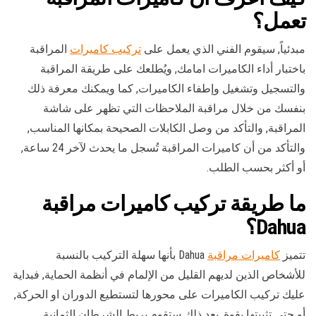
تعمل؟
مبدئياً, سيقوم الفني الذي يعمل على
تركيب كاميرات
المراقبة
باختبار أداء الكاميرات امامك, ويُطلعك على طريقة المراقبة
والتسجيل وتشغيل وإطفاء الكاميرات, كما ويمكنك معرفة ذلك
بنفسك من خلال مراقبة الملاحظات التي تظهر على شاشة
المراقبة, والتأكد من وصل الكابلات الصحيحة بمكانها المناسب,
والتأكد من أن كاميرات المراقبة تُسجل ما يحدث لآخر 24 ساعة,
أو أكثر بحسب الطلب.
ما طريقة تركيب كاميرات مراقبة
Dahua؟
تتميز
كاميرات مراقبة
Dahua بأنها سهلة التركيب بالنسبة
للأشخاص الذين لديهم القليل من الإلمام في أنظمة الحماية, فبداية
عليك تركيب الكاميرات على محورها لتستطيع الدوران او الحركة,
أو حتى تثبيتها بقوة, بعد ذلك ستقوم بربط الشرطان الثمانية