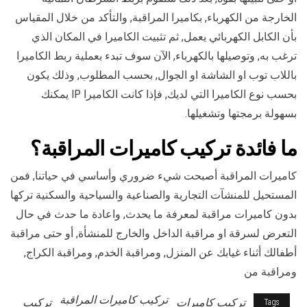
الخارجة من الكهرباء, بكاميرا المراقبة, والتأكد من خلال المقياس
بأن الكابل الكهربائي يعمل, ثم تثبيت الكاميرا في المكان الذي
ترغب به, وتوصيلها بالكهرباء, الآن سوف تبدء بعملية ربط الكاميرا
باللاب توب او الشاشة او الجوال, بحسب المطلوب, وذلك يكون
بحسب نوع الكاميرا التي لديك, فإذا كانت الكاميرا IP يمكنك
بسهولة برمجتها وتشغيلها.
ما فائدة تركيب كاميرات المراقبة؟
كاميرات المراقبة أصبحت شيء ضروري وأساسي في حياتنا, فمن
المستحيل للمنشآت التجارية والصناعية والسياحية والسكنية تركها
بدون كاميرات مراقبة لمعرفة ما يحدث, واعادة ما حدث في حال
التعرض لسرقة او مراقبة الداخل والخارج للمنشأة, أو حتى مراقبة
أطفالك أثناء غيابك عن المنزل, ومراقبة الخدم, ومراقبة الكراج,
ومراقبة من
تركيب كاميرات المراقبة
تركيب كاميرات
تركيب
Tags