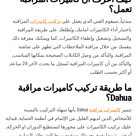
تعمل؟
مبدئياً, سيقوم الفني الذي يعمل على
تركيب كاميرات
المراقبة
باختبار أداء الكاميرات امامك, ويُطلعك على طريقة المراقبة
والتسجيل وتشغيل وإطفاء الكاميرات, كما ويمكنك معرفة ذلك
بنفسك من خلال مراقبة الملاحظات التي تظهر على شاشة
المراقبة, والتأكد من وصل الكابلات الصحيحة بمكانها المناسب,
والتأكد من أن كاميرات المراقبة تُسجل ما يحدث لآخر 24 ساعة,
أو أكثر بحسب الطلب.
ما طريقة تركيب كاميرات مراقبة
Dahua؟
تتميز
كاميرات مراقبة
Dahua بأنها سهلة التركيب بالنسبة
للأشخاص الذين لديهم القليل من الإلمام في أنظمة الحماية, فبداية
عليك تركيب الكاميرات على محورها لتستطيع الدوران او الحركة,
أو حتى تثبيتها بقوة, بعد ذلك ستقوم بربط الشرطان الثمانية