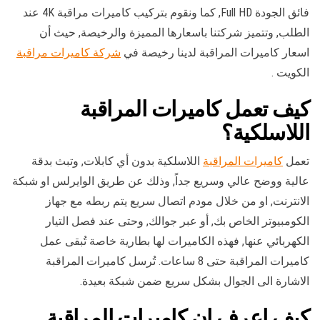
فائق الجودة Full HD, كما ونقوم بتركيب كاميرات مراقبة 4K عند
الطلب, وتتميز شركتنا باسعارها المميزة والرخيصة, حيث أن
اسعار كاميرات المراقبة لدينا رخيصة في
شركة كاميرات مراقبة
الكويت .
كيف تعمل كاميرات المراقبة
اللاسلكية؟
تعمل
كاميرات المراقبة
اللاسلكية بدون أي كابلات, وتبث بدقة
عالية ووضح عالي وسريع جداً, وذلك عن طريق الوايرلس او شبكة
الانترنت, او من خلال مودم اتصال سريع يتم ربطه مع جهاز
الكومبيوتر الخاص بك, أو عبر جوالك, وحتى عند فصل التيار
الكهربائي عنها, فهذه الكاميرات لها بطارية خاصة تُبقى عمل
كاميرات المراقبة حتى 8 ساعات. تُرسل كاميرات المراقبة
الاشارة الى الجوال بشكل سريع ضمن شبكة بعيدة.
كيف اعرف ان كاميرات المراقبة