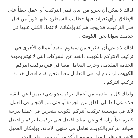
لذلك لا يمكن أن يخرج من ايدي فمي التركيب أي عمل خطأ على
الإطلاق، وأي ثغرات فيها خطأ يتم السيطرة عليها فوراً من قبل
فني التركيب، فلا يوجد شركة بإمكانك الاعتماد الكلي عليها في
خدمتك سوانا نحن
الكويت
،
لذلك لا داعي أن نفكر فيمن سيقوم بتنفيذ أعمالك الأخرى في
تركيب الانتركم بالكويت ، ابتعد عن الشركات التي لا تهتم بجودة
الخدمة المقدمة، وجرب التعامل معنا في
فني تركيب انتركم
الكويت
، لن تندم ابدا في التعامل معنا فنحن نقدم افضل خدمة
تركيب انتركم ،
ولذلك كل ما نقدمه من أعمال تركيب هو شيء يميزنا عن البقية،
فلا داعي ابدا الى القلق من الجودة أو حتى من الإنجاز في العمل
لأننا في مؤسسة تركيب أنتركم الكويت منجزين في عملنا بدرجة
كبيرة جداً، ولما لا ونحن نمتلك افضل فني تركيب انتركم و افضل
صيانة انتركم بالكويت، تعامل في منتهى الأمانة، وبإمكان العميل
الإشراف على العمل بنفسه للتأكد من أنه يسير على النحو