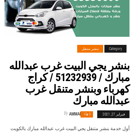
Category
بنشر متنقل
بنشر يجي البيت غرب عبدالله
مبارك / 51232939‬ / كراج
كهرباء وبنشر متنقل غرب
عبدالله مبارك
By
AMMAR
فبراير 27, 2021
0
أول خدمة بنشر متنقل يجي البيت غرب عبدالله مبارك بالكويت